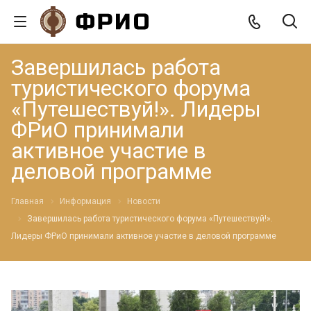
Завершилась работа
туристического форума
«Путешествуй!». Лидеры
ФРиО принимали
активное участие в
деловой программе
Главная
Информация
Новости
Завершилась работа туристического форума «Путешествуй!».
Лидеры ФРиО принимали активное участие в деловой программе