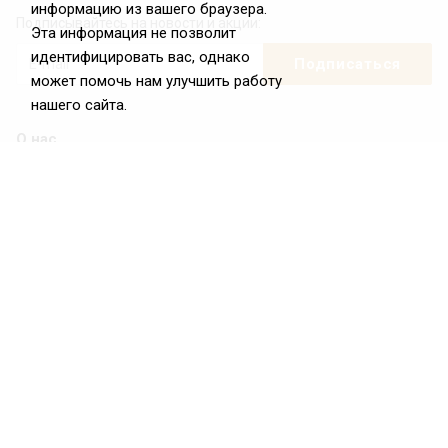
информацию из вашего браузера.
Подписывайтесь на новости и акции:
Эта информация не позволит
идентифицировать вас, однако
может помочь нам улучшить работу
нашего сайта.
О нас
О Федерации
Цели и задачи ФРиО
Обращение президента ФРиО
Структура федерации
Координационный совет ФРиО
Достижения
Законотворческая и экспертная деятельность
Партнёры ФРиО
Реквизиты
Проекты