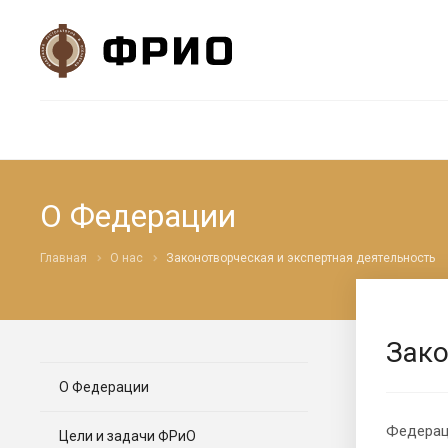
О Федерации
Главная
О нас
Законотворческая и экспертная деятельность
Зако
О Федерации
Федераци
Цели и задачи ФРиО