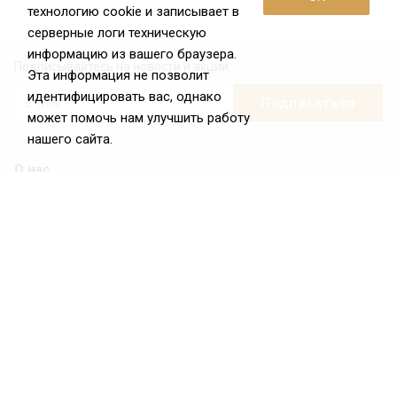
технологию cookie и записывает в
серверные логи техническую
информацию из вашего браузера.
Подписывайтесь на новости и акции:
Эта информация не позволит
идентифицировать вас, однако
может помочь нам улучшить работу
нашего сайта.
О нас
О Федерации
Цели и задачи ФРиО
Обращение президента ФРиО
Структура федерации
Координационный совет ФРиО
Достижения
Законотворческая и экспертная деятельность
Партнёры ФРиО