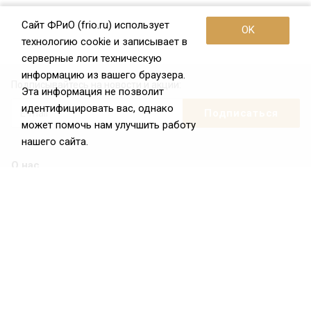
Сайт ФРиО (frio.ru) использует
OK
технологию cookie и записывает в
серверные логи техническую
информацию из вашего браузера.
Подписывайтесь на новости и акции:
Эта информация не позволит
идентифицировать вас, однако
может помочь нам улучшить работу
нашего сайта.
О нас
О Федерации
Цели и задачи ФРиО
Обращение президента ФРиО
Структура федерации
Координационный совет ФРиО
Достижения
Законотворческая и экспертная деятельность